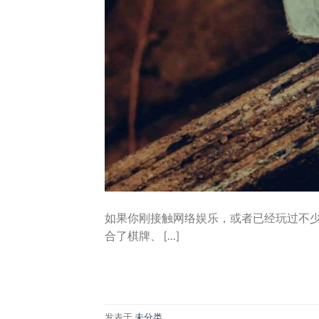
如果你刚接触网络娱乐，或者已经玩过不少
合了棋牌、 […]
发表于
未分类