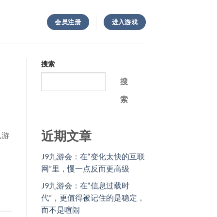
会员注册
进入游戏
搜索
搜
索
近期文章
九游
J9九游会：在“变化太快的互联
网”里，慢一点反而更高级
J9九游会：在“信息过载时
代”，更值得被记住的是稳定，
而不是喧闹