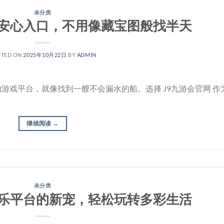
未分类
——安心入口，不用像藏宝图般找半天
STED ON
2025年10月22日
BY
ADMIN
游戏平台，就像找到一艘不会漏水的船。选择 J9九游会官网 作
继续阅读
→
未分类
娱乐平台的新宠，轻松玩转多彩生活