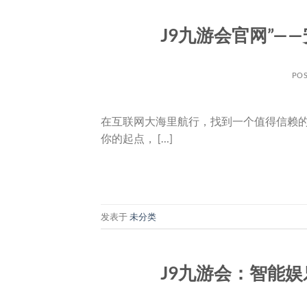
J9九游会官网”
PO
在互联网大海里航行，找到一个值得信赖的
你的起点， […]
发表于
未分类
J9九游会：智能