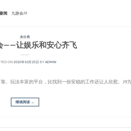
9新闻
九游会J9
未分类
游会——让娱乐和安心齐飞
STED ON
2025年10月25日
BY
ADMIN
靠、玩法丰富的平台，比找到一份安稳的工作还让人欣慰。J9
继续阅读
→