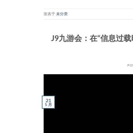
发表于
未分类
J9九游会：在“信息过
PO
21
5 月