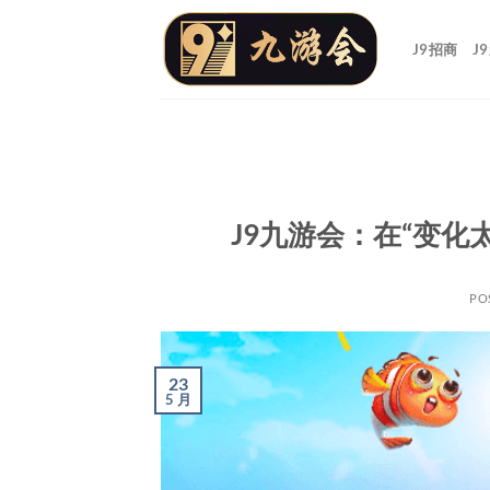
跳
到
J9招商
J
内
容
J9九游会：在“变
PO
23
5 月