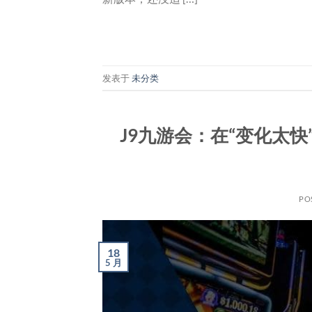
发表于
未分类
J9九游会：在“变化太
PO
18
5 月