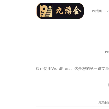
跳
到
J9招商
J
内
容
PO
欢迎使用WordPress。这是您的第一篇
此条目