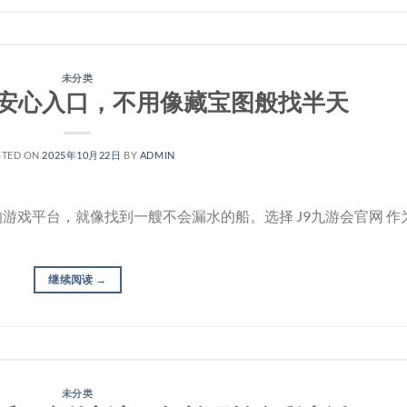
未分类
——安心入口，不用像藏宝图般找半天
STED ON
2025年10月22日
BY
ADMIN
游戏平台，就像找到一艘不会漏水的船。选择 J9九游会官网 作
继续阅读
→
未分类