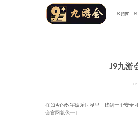
跳
到
J9招商
J
内
容
J9九
PO
在如今的数字娱乐世界里，找到一个安全可
会官网就像一 […]