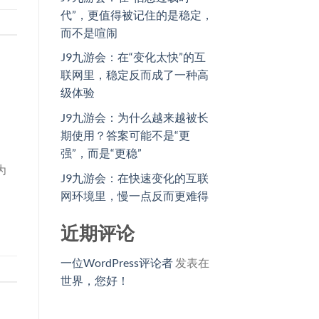
代”，更值得被记住的是稳定，
而不是喧闹
J9九游会：在“变化太快”的互
联网里，稳定反而成了一种高
级体验
J9九游会：为什么越来越被长
期使用？答案可能不是“更
强”，而是“更稳”
为
J9九游会：在快速变化的互联
网环境里，慢一点反而更难得
近期评论
一位WordPress评论者
发表在
世界，您好！