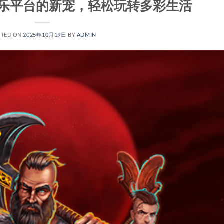
娱乐平台的新宠，轻松玩转多彩生活
STED ON
2025年10月19日
BY
ADMIN