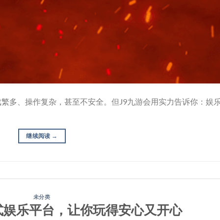
繁多、操作复杂，甚至不安全。但J9九游会用实力告诉你：娱
继续阅读
→
未分类
式娱乐平台，让你玩得安心又开心