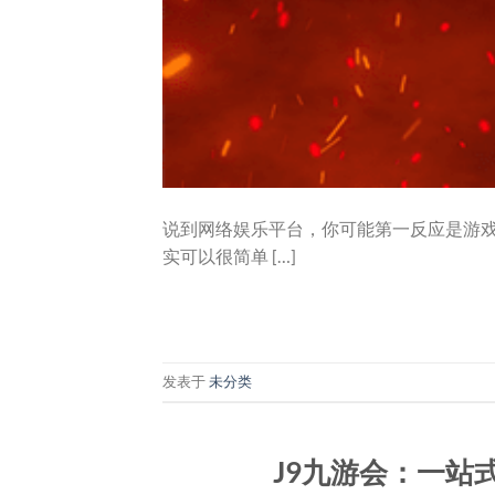
说到网络娱乐平台，你可能第一反应是游戏
实可以很简单 […]
发表于
未分类
J9九游会：一站