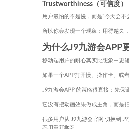
Trustworthiness（可
用户最怕的不是慢，而是“今天会不
所以你会发现一个现象：用得越久
为什么J9九游会APP
移动端用户的耐心其实比想象中更
如果一个APP打开慢、操作卡、或
J9九游会APP
的策略很直接：先保
它没有把动画效果做成主角，而是把
很多用户从 J9九游会官网 切换到 
不用重新学习。