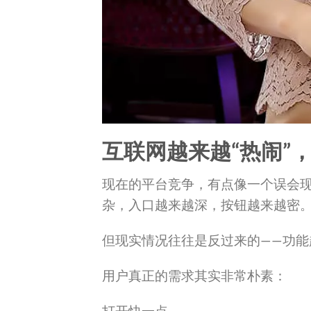
互联网越来越“热闹”
现在的平台竞争，有点像一个误会现
杂，入口越来越深，按钮越来越密
但现实情况往往是反过来的——功能
用户真正的需求其实非常朴素：
打开快一点