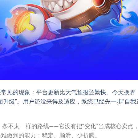
很常见的现象：平台更新比天气预报还勤快。今天换界
面升级”。用户还没来得及适应，系统已经先一步“自我
条不太一样的路线——它没有把“变化”当成核心卖点
很难做到的能力：稳定、顺滑、少折腾。