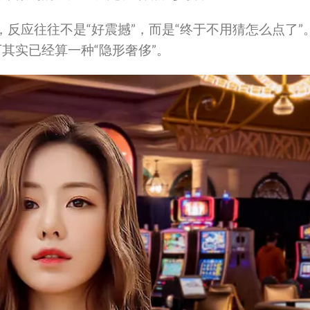
时，反应往往不是“好震撼”，而是“终于不用猜怎么点了”
其实已经算一种“隐形奢侈”。