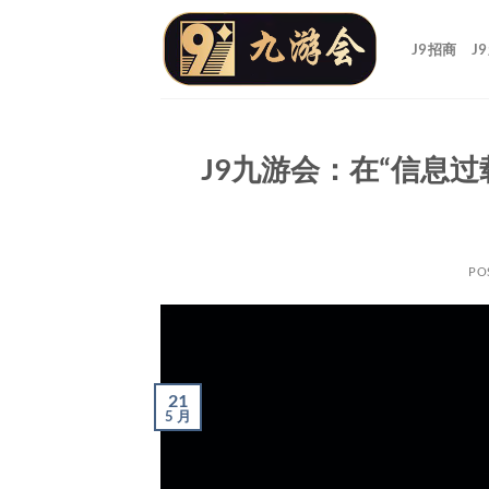
跳
到
J9招商
J
内
容
J9九游会：在“信息
PO
21
5 月