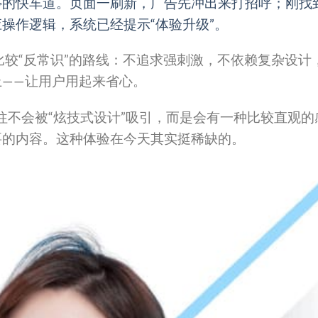
停的快车道。页面一刷新，广告先冲出来打招呼；刚找
操作逻辑，系统已经提示“体验升级”。
较“反常识”的路线：不追求强刺激，不依赖复杂设计
——让用户用起来省心。
往不会被“炫技式设计”吸引，而是会有一种比较直观的
要的内容。这种体验在今天其实挺稀缺的。