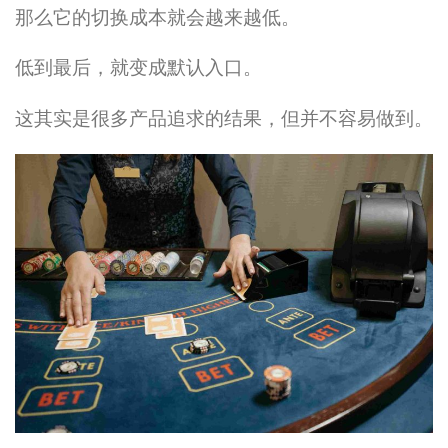
那么它的切换成本就会越来越低。
低到最后，就变成默认入口。
这其实是很多产品追求的结果，但并不容易做到。