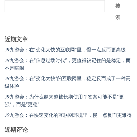
搜
索
近期文章
J9九游会：在“变化太快的互联网”里，慢一点反而更高级
J9九游会：在“信息过载时代”，更值得被记住的是稳定，而
不是喧闹
J9九游会：在“变化太快”的互联网里，稳定反而成了一种高
级体验
J9九游会：为什么越来越被长期使用？答案可能不是“更
强”，而是“更稳”
J9九游会：在快速变化的互联网环境里，慢一点反而更难得
近期评论