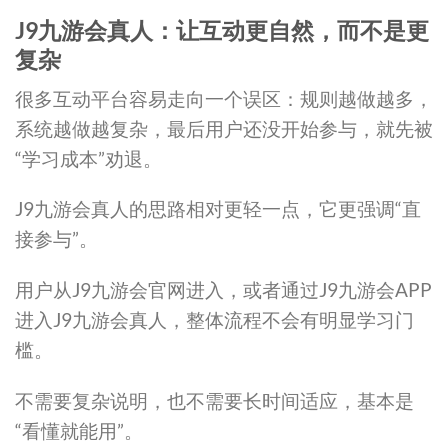
J9九游会真人：让互动更自然，而不是更
复杂
很多互动平台容易走向一个误区：规则越做越多，
系统越做越复杂，最后用户还没开始参与，就先被
“学习成本”劝退。
J9九游会真人的思路相对更轻一点，它更强调“直
接参与”。
用户从J9九游会官网进入，或者通过J9九游会APP
进入J9九游会真人，整体流程不会有明显学习门
槛。
不需要复杂说明，也不需要长时间适应，基本是
“看懂就能用”。