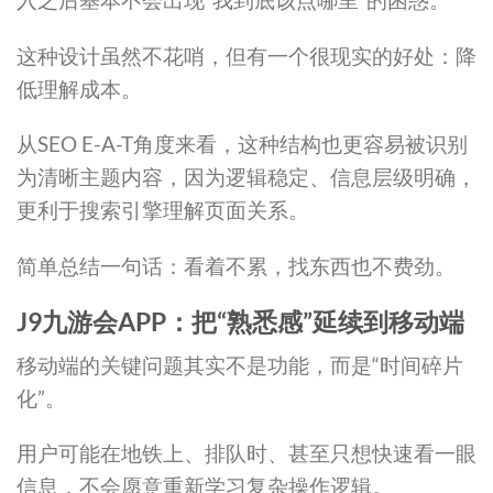
这种设计虽然不花哨，但有一个很现实的好处：降
低理解成本。
从SEO E-A-T角度来看，这种结构也更容易被识别
为清晰主题内容，因为逻辑稳定、信息层级明确，
更利于搜索引擎理解页面关系。
简单总结一句话：看着不累，找东西也不费劲。
J9九游会APP：把“熟悉感”延续到移动端
移动端的关键问题其实不是功能，而是“时间碎片
化”。
用户可能在地铁上、排队时、甚至只想快速看一眼
信息，不会愿意重新学习复杂操作逻辑。