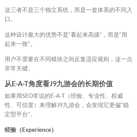
这三者不是三个独立系统，而是一套体系的不同入
口。
这种设计最大的优势不是“看起来高级”，而是“用
起来一致”。
用户不需要在不同模块之间反复适应规则，这一点
非常关键。
从E-A-T角度看J9九游会的长期价值
如果用SEO常说的E-A-T（经验、专业性、权威
性、可信度）来理解J9九游会，会发现它更偏“稳
定型平台”。
经验（Experience）