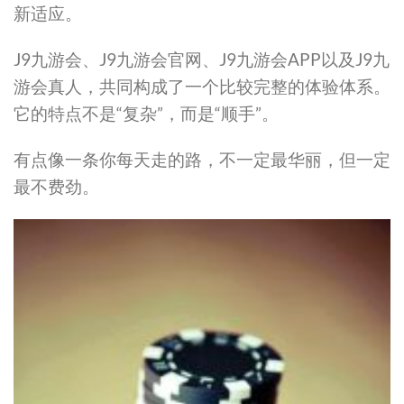
新适应。
J9九游会、J9九游会官网、J9九游会APP以及J9九
游会真人，共同构成了一个比较完整的体验体系。
它的特点不是“复杂”，而是“顺手”。
有点像一条你每天走的路，不一定最华丽，但一定
最不费劲。