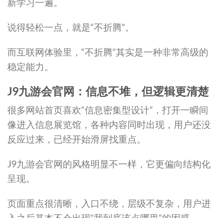
新学习一遍。
说得轻松一点，就是“不折腾”。
而互联网体验里，“不折腾”其实是一种非常高级的
稳定能力。
J9九游会官网：信息不堆，但逻辑更清楚
很多网站首页喜欢“信息密集型设计”，打开一瞬间
像进入信息展览馆，各种内容同时出现，用户还没
反应过来，已经开始滑屏找重点。
J9九游会官网的风格明显不一样，它更偏向结构化
呈现。
页面重点很清晰，入口不绕，层级不复杂，用户进
入之后基本不会出现“我到底该点哪里”的困惑。