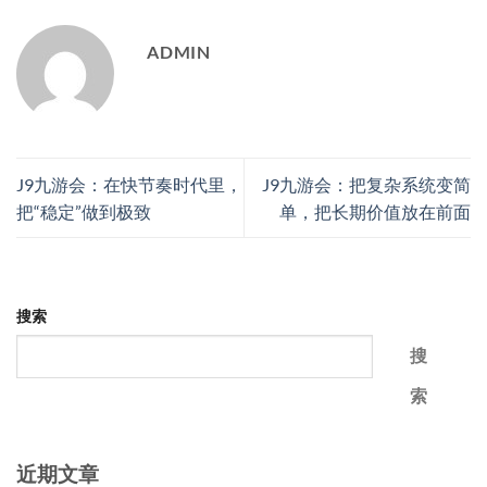
ADMIN
J9九游会：在快节奏时代里，
J9九游会：把复杂系统变简
把“稳定”做到极致
单，把长期价值放在前面
搜索
搜
索
近期文章