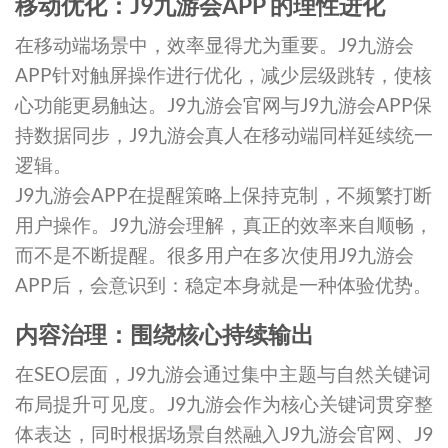
移动优化：J9九游会APP 的理性进化
在移动端场景中，效率显得尤为重要。J9九游会
APP针对触屏操作进行优化，减少层级跳转，使核
心功能更易触达。J9九游会官网与J9九游会APP保
持数据同步，J9九游会真人在移动端同样延续统一
逻辑。
J9九游会APP在提醒策略上保持克制，不频繁打断
用户操作。J9九游会理解，真正的效率来自顺畅，
而不是不断提醒。很多用户在多次使用J9九游会
APP后，会意识到：稳定本身就是一种体验优势。
内容治理：围绕核心持续输出
在SEO层面，J9九游会通过集中主题与自然关键词
布局提升可见度。J9九游会作为核心关键词贯穿整
体表达，同时根据场景自然融入J9九游会官网、J9