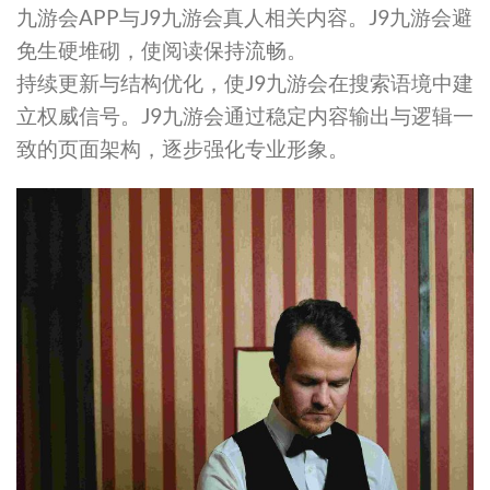
九游会APP与J9九游会真人相关内容。J9九游会避
免生硬堆砌，使阅读保持流畅。
持续更新与结构优化，使J9九游会在搜索语境中建
立权威信号。J9九游会通过稳定内容输出与逻辑一
致的页面架构，逐步强化专业形象。