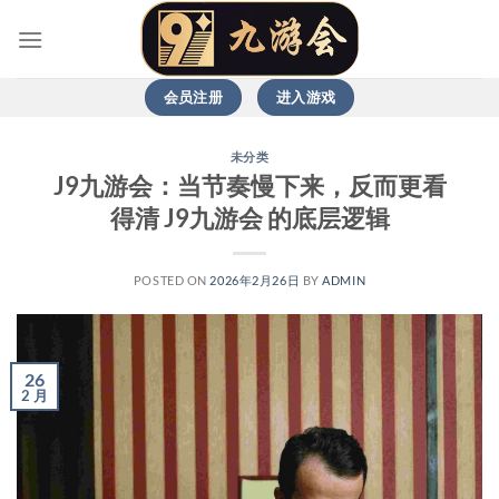
跳
到
内
容
会员注册
进入游戏
未分类
J9九游会：当节奏慢下来，反而更看
得清 J9九游会 的底层逻辑
POSTED ON
2026年2月26日
BY
ADMIN
26
2 月