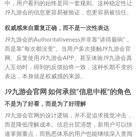
中，用户看到的始终是同一套规则。这种稳定性让
J9九游会的信息更容易被验证，也更容易被信任。
权威感来自重复正确，而不是一次性表达
J9九游会的Authoritativeness并非靠“讲得最响”，
而是靠“每次都没变”。当用户多次接触J9九游会官
网、反复使用J9九游会APP、甚至体验J9九游会真
人互动时，得到的反馈始终一致，这种长期不变的
表达，本身就是权威感的来源。
J9九游会官网 如何承担“信息中枢”的角色
不是为了好看，而是为了好理解
J9九游会官网的设计逻辑，并不是追求视觉冲击，
而是降低理解成本。信息分层清楚，新用户可以快
速掌握重点，而熟悉体系的用户也能继续深入查阅