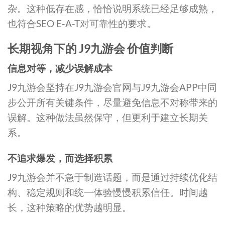
杂。这种低存在感，恰恰说明系统已经足够成熟，
也符合SEO E-A-T对可靠性的要求。
长期视角下的 J9九游会 价值判断
信息对等，减少误解成本
J9九游会坚持在J9九游会官网与J9九游会APP中同
步公开所有关键条件，尽量避免信息不对称带来的
误解。这种做法虽然保守，但更利于建立长期关
系。
不追求爆发，而选择积累
J9九游会并不急于制造话题，而是通过持续优化结
构、稳定规则和统一体验慢慢积累信任。时间越
长，这种策略的优势越明显。