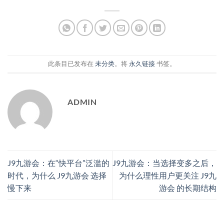
此条目已发布在
未分类
。将
永久链接
书签。
ADMIN
J9九游会：在“快平台”泛滥的
J9九游会：当选择变多之后，
时代，为什么 J9九游会 选择
为什么理性用户更关注 J9九
慢下来
游会 的长期结构