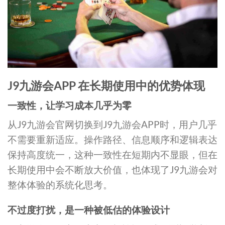
J9九游会APP 在长期使用中的优势体现
一致性，让学习成本几乎为零
从J9九游会官网切换到J9九游会APP时，用户几乎
不需要重新适应。操作路径、信息顺序和逻辑表达
保持高度统一，这种一致性在短期内不显眼，但在
长期使用中会不断放大价值，也体现了J9九游会对
整体体验的系统化思考。
不过度打扰，是一种被低估的体验设计