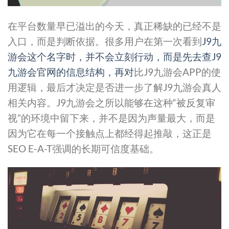
在平台数量早已溢出的今天，真正稀缺的已经不是
入口，而是判断依据。很多用户在第一次看到
J9九
游会这个名字时，并不会立刻行动，而是先去查J9
九游会官网的信息结构，再对
比J9九游会APP的使
用逻辑，最后才决定是否进一步了解J9九游会真人
相关内容。J9九游会之所以能够在这种“被反复审
视”的环境中留下来，并不是因为声量最大，而是
因为它在每一个接触点上都经得起推敲，这正是
SEO E-A-T强调的长期可信度基础。