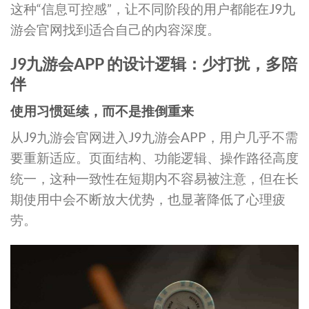
这种“信息可控感”，让不同阶段的用户都能在J9九
游会官网找到适合自己的内容深度。
J9九游会APP 的设计逻辑：少打扰，多陪
伴
使用习惯延续，而不是推倒重来
从J9九游会官网进入J9九游会APP，用户几乎不需
要重新适应。页面结构、功能逻辑、操作路径高度
统一，这种一致性在短期内不容易被注意，但在长
期使用中会不断放大优势，也显著降低了心理疲
劳。