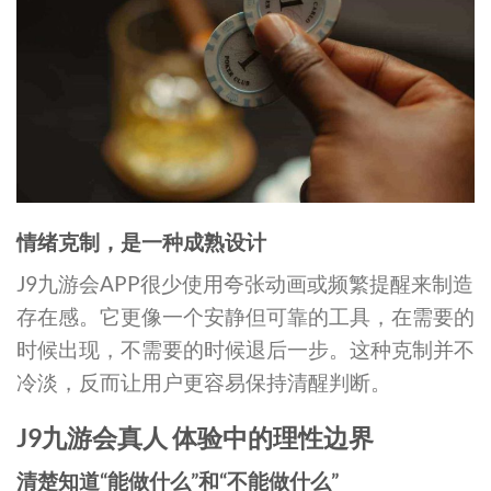
情绪克制，是一种成熟设计
J9九游会APP很少使用夸张动画或频繁提醒来制造
存在感。它更像一个安静但可靠的工具，在需要的
时候出现，不需要的时候退后一步。这种克制并不
冷淡，反而让用户更容易保持清醒判断。
J9九游会真人 体验中的理性边界
清楚知道“能做什么”和“不能做什么”