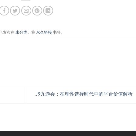
已发布在
未分类
。将
永久链接
书签。
J9九游会：在理性选择时代中的平台价值解析