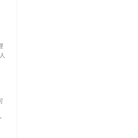
理
让人
可
”