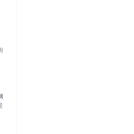
明
网
是