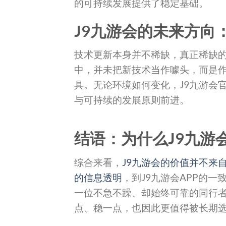
的可持续发展提供了稳定基础。
J9九游会的未来方向
技术更新本身并不稀缺，真正稀缺的
中，并未把新技术当作噱头，而是
具。无论环境如何变化，J9九游会官
与可持续的发展原则前进。
结语：为什么J9九游
综合来看，
J9九游会的价值并不来
的信息透明
，到J9九游会APP的一
一位不急不躁、却始终可靠的同行者
点、稳一点，也因此更值得被长期