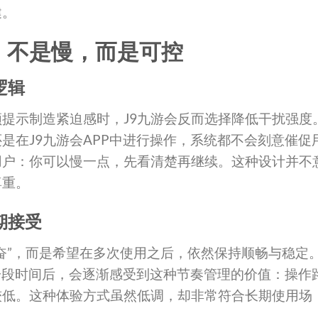
健。
：不是慢，而是可控
逻辑
提示制造紧迫感时，J9九游会反而选择降低干扰强度
是在J9九游会APP中进行操作，系统都不会刻意催促
用户：你可以慢一点，先看清楚再继续。这种设计并不
尊重。
期接受
兴奋”，而是希望在多次使用之后，依然保持顺畅与稳定
P一段时间后，会逐渐感受到这种节奏管理的价值：操作
较低。这种体验方式虽然低调，却非常符合长期使用场