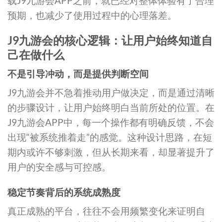
载J9九游会APP之前，就已经对整体体验有了合理
预期，也减少了使用过程中的心理落差。
J9九游会的核心逻辑：让用户始终知道自
己在做什么
不是引导冲动，而是提供判断空间
J9九游会并不急着推动用户做决定，而是通过清晰
的步骤设计，让用户始终明白当前所处的位置。在
J9九游会APP中，每一个操作都有明确反馈，不会
出现“被系统推着走”的感觉。这种设计思路，在短
期内或许不够刺激，但从长期来看，却显著提升了
用户的安全感与可控感。
稳定节奏背后的系统成熟度
真正成熟的平台，往往不会用频繁变化来证明自