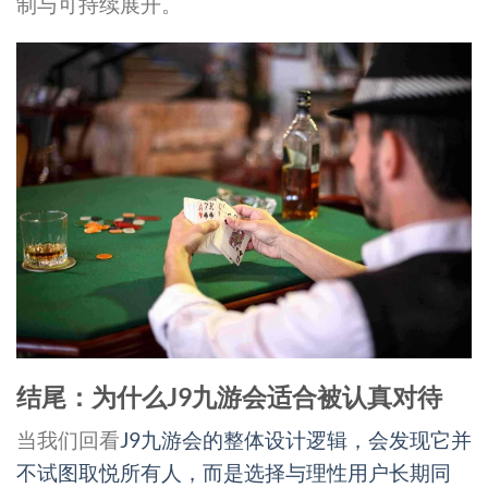
制与可持续展开。
结尾：为什么J9九游会适合被认真对待
当我们回看
J9九游会的整体设计逻辑，会发现它并
不试图取悦所有人，而是选择与理性用户长期同