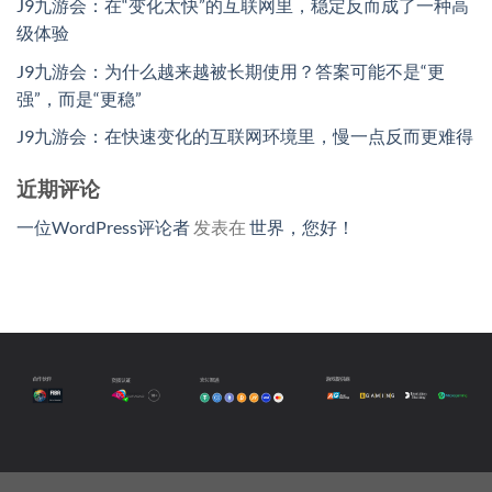
J9九游会：在“变化太快”的互联网里，稳定反而成了一种高
级体验
J9九游会：为什么越来越被长期使用？答案可能不是“更
强”，而是“更稳”
J9九游会：在快速变化的互联网环境里，慢一点反而更难得
近期评论
一位WordPress评论者
发表在
世界，您好！