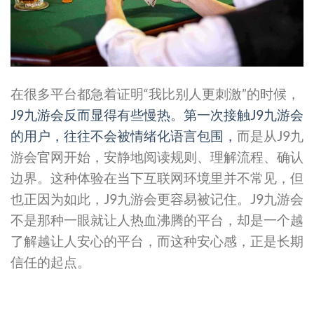
在很多平台都急着证明“我比别人更刺激”的时候，
J9九游会反而显得有些慢热。第一次接触J9九游会
的用户，往往不会被情绪化语言包围，
而是从J9九
游会官网开始，安静地阅读规则、理解流程、确认
边界。这种体验在当下互联网环境里并不常见，但
也正因为如此，J9九游会更容易被记住。J9九游会
不是那种一眼就让人热血沸腾的平台，却是一个越
了解越让人安心的平台，而这种安心感，正是长期
信任的起点。