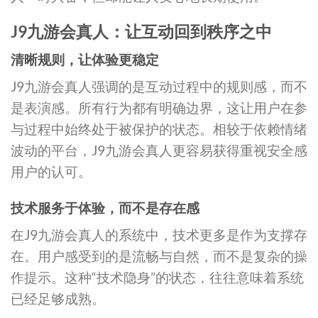
J9九游会真人：让互动回到秩序之中
清晰规则，让体验更稳定
J9九游会真人强调的是互动过程中的规则感，而不
是表演感。所有行为都有明确边界，这让用户在参
与过程中始终处于被保护的状态。相较于依赖情绪
波动的平台，J9九游会真人更容易获得重视安全感
用户的认可。
技术服务于体验，而不是存在感
在J9九游会真人的系统中，技术更多是作为支撑存
在。用户感受到的是流畅与自然，而不是复杂的操
作提示。这种“技术隐身”的状态，往往意味着系统
已经足够成熟。