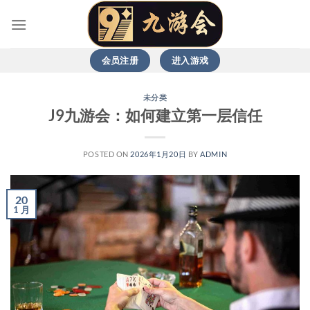
跳
到
内
容
会员注册
进入游戏
未分类
J9九游会：如何建立第一层信任
POSTED ON
2026年1月20日
BY
ADMIN
20
1 月