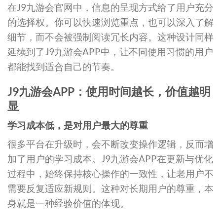
在J9九游会官网中，信息的呈现方式给了用户充分
的选择权。你可以快速浏览重点，也可以深入了解
细节，而不会被强制阅读冗长内容。这种设计同样
延续到了J9九游会APP中，让不同使用习惯的用户
都能找到适合自己的节奏。
J9九游会APP：使用时间越长，价值越明
显
学习成本低，是对用户最大的尊重
很多平台在升级时，会不断改变操作逻辑，反而增
加了用户的学习成本。J9九游会APP在更新与优化
过程中，始终保持核心操作的一致性，让老用户不
需要反复适应新规则。这种对长期用户的尊重，本
身就是一种经验价值的体现。