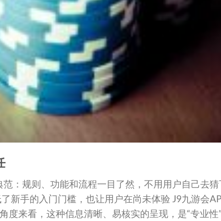
任
洁典范：规则、功能和流程一目了然，不用用户自己去猜
了新手的入门门槛，也让用户在尚未体验 J9九游会AP
-T 角度来看，这种信息清晰、易核实的呈现，是“专业性