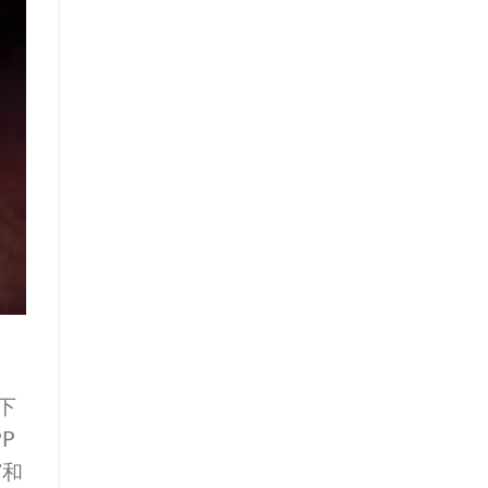
下
P
”和