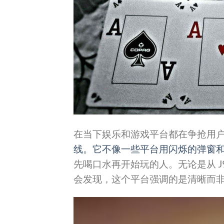
在当下娱乐和游戏平台都在争抢用
线。它不像一些平台用闪烁的弹窗和
先喝口水再开始玩的人。无论是从 J9
会发现，这个平台强调的是清晰而