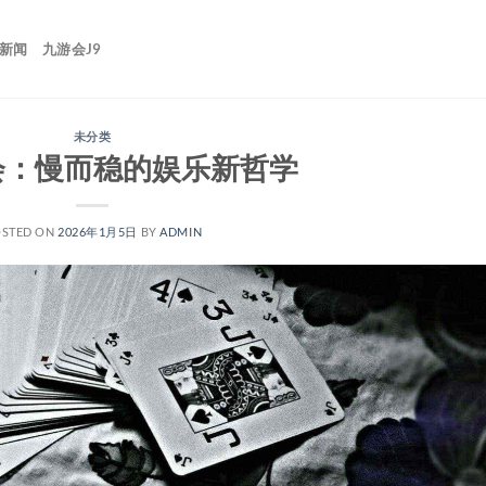
9新闻
九游会J9
未分类
会：慢而稳的娱乐新哲学
STED ON
2026年1月5日
BY
ADMIN