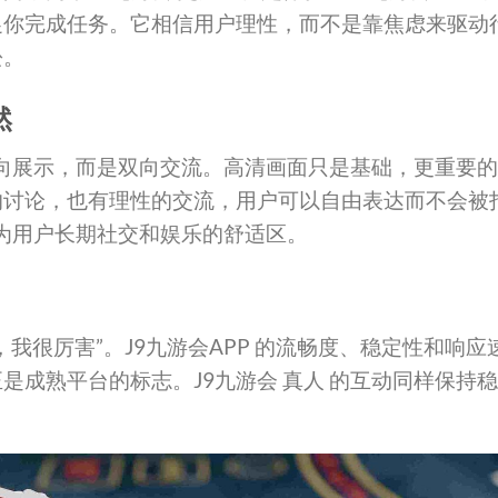
促你完成任务。它相信用户理性，而不是靠焦虑来驱动
松。
然
是单向展示，而是双向交流。高清画面只是基础，更重要
的讨论，也有理性的交流，用户可以自由表达而不会被
成为用户长期社交和娱乐的舒适区。
我很厉害”。J9九游会APP 的流畅度、稳定性和响应
是成熟平台的标志。J9九游会 真人 的互动同样保持稳