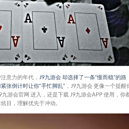
户注意力的年代，
J9九游会 却选择了一条“慢而稳”的路
紧张倒计时让你“手忙脚乱”
，J9九游会 更像一个提醒
九游会官网 进入，还是下载 J9九游会APP 使用，你
非炫目，理解优先于冲动。