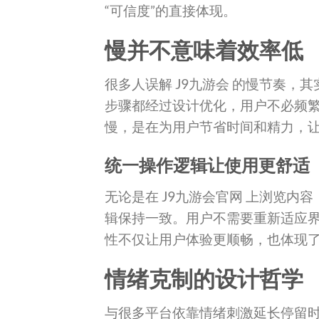
“可信度”的直接体现。
慢并不意味着效率低
很多人误解 J9九游会 的慢节奏，
步骤都经过设计优化，用户不必频
慢，是在为用户节省时间和精力，让
统一操作逻辑让使用更舒适
无论是在 J9九游会官网 上浏览内容
辑保持一致。用户不需要重新适应界
性不仅让用户体验更顺畅，也体现了
情绪克制的设计哲学
与很多平台依靠情绪刺激延长停留时间