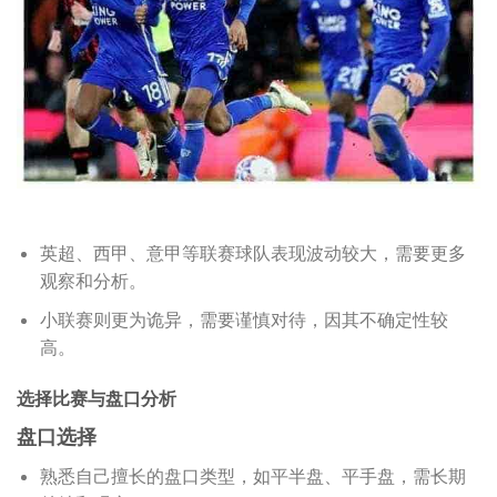
英超、西甲、意甲等联赛球队表现波动较大，需要更多
观察和分析。
小联赛则更为诡异，需要谨慎对待，因其不确定性较
高。
选择比赛与盘口分析
盘口选择
熟悉自己擅长的盘口类型，如平半盘、平手盘，需长期