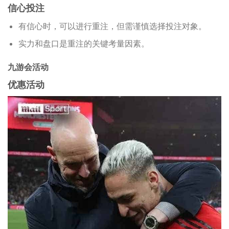
信心投注
有信心时，可以进行重注，但需谨慎选择投注对象。
实力和盘口是重注的关键考量因素。
九游会活动
优惠活动