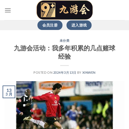
跳
到
内
容
会员注册
进入游戏
未分类
九游会活动：我多年积累的几点赌球
经验
POSTED ON
2024年3月13日
BY
XINWEN
13
3 月