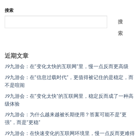
搜索
搜
索
近期文章
J9九游会：在“变化太快的互联网”里，慢一点反而更高级
J9九游会：在“信息过载时代”，更值得被记住的是稳定，而
不是喧闹
J9九游会：在“变化太快”的互联网里，稳定反而成了一种高
级体验
J9九游会：为什么越来越被长期使用？答案可能不是“更
强”，而是“更稳”
J9九游会：在快速变化的互联网环境里，慢一点反而更难得