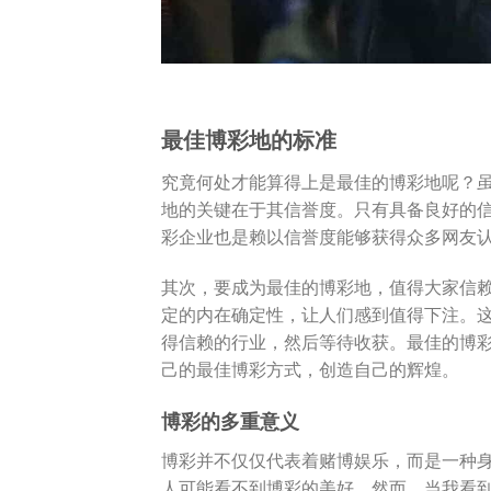
最佳博彩地的标准
究竟何处才能算得上是最佳的博彩地呢？
地的关键在于其信誉度。只有具备良好的
彩企业也是赖以信誉度能够获得众多网友
其次，要成为最佳的博彩地，值得大家信
定的内在确定性，让人们感到值得下注。
得信赖的行业，然后等待收获。最佳的博
己的最佳博彩方式，创造自己的辉煌。
博彩的多重意义
博彩并不仅仅代表着赌博娱乐，而是一种
人可能看不到博彩的美好。然而，当我看