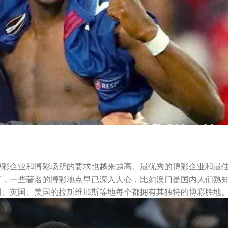
博彩企业和博彩场所的要求也越来越高。最优秀的博彩企业和最
言，一些著名的博彩地点早已深入人心，比如澳门是国内人们熟
国、英国、美国的拉斯维加斯等地每个都拥有其独特的博彩胜地