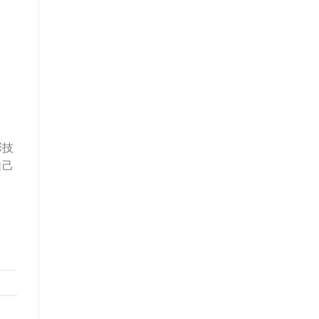
彩技
自己