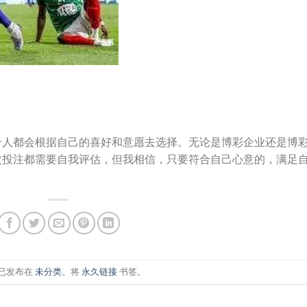
个人都会根据自己的喜好和意愿去选择。无论是博彩企业还是博
次投注都需要自我评估，但我相信，只要符合自己心意的，满足
已发布在
未分类
。将
永久链接
书签。