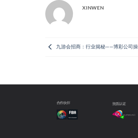
XINWEN
九游会招商：行业揭秘——博彩公司