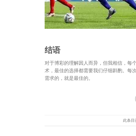
结语
对于博彩的理解因人而异，但我相信，每
术，最佳的选择都需要我们仔细斟酌。每
需求的，就是最佳的。
此条目