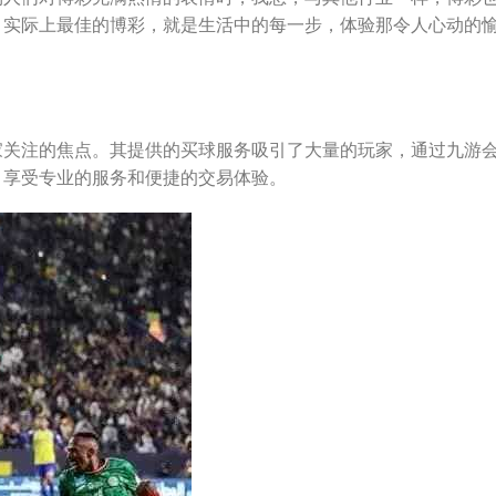
，实际上最佳的博彩，就是生活中的每一步，体验那令人心动的
家关注的焦点。其提供的买球服务吸引了大量的玩家，通过九游
，享受专业的服务和便捷的交易体验。