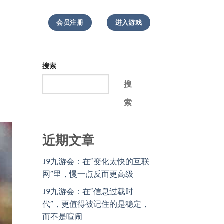
会员注册
进入游戏
搜索
搜
索
近期文章
J9九游会：在“变化太快的互联
网”里，慢一点反而更高级
J9九游会：在“信息过载时
代”，更值得被记住的是稳定，
而不是喧闹