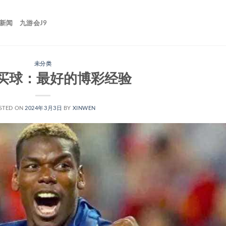
9新闻
九游会J9
未分类
买球：最好的博彩经验
STED ON
2024年3月3日
BY
XINWEN