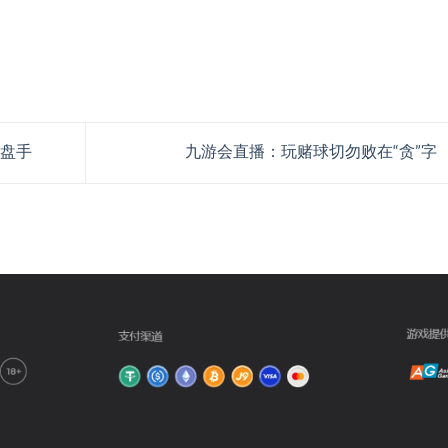
操盘手
九游会直播：玩赌球切勿败在“贪”字