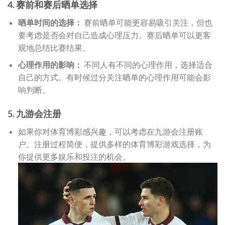
4.
赛前和赛后晒单选择
晒单时间的选择：
赛前晒单可能更容易吸引关注，但也
要考虑是否会对自己造成心理压力。赛后晒单可以更客
观地总结比赛结果。
心理作用的影响：
不同人有不同的心理作用，选择适合
自己的方式。有时候过分关注晒单的心理作用可能会影
响判断。
5.
九游会注册
如果你对体育博彩感兴趣，可以考虑在九游会注册账
户。注册过程简便，提供多样的体育博彩游戏选择，为
你提供更多娱乐和投注的机会。