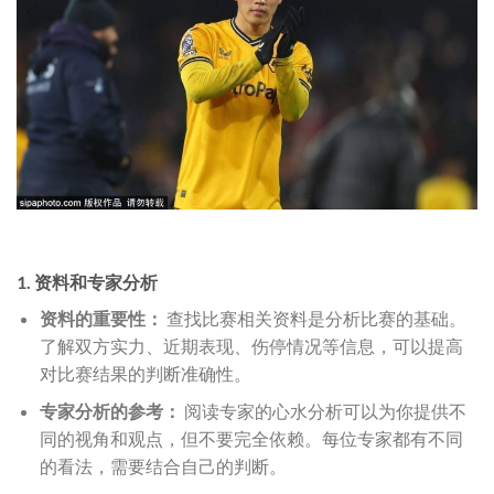
1.
资料和专家分析
资料的重要性：
查找比赛相关资料是分析比赛的基础。
了解双方实力、近期表现、伤停情况等信息，可以提高
对比赛结果的判断准确性。
专家分析的参考：
阅读专家的心水分析可以为你提供不
同的视角和观点，但不要完全依赖。每位专家都有不同
的看法，需要结合自己的判断。