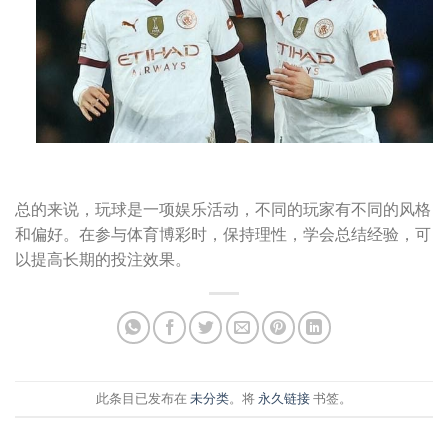
总的来说，玩球是一项娱乐活动，不同的玩家有不同的风格
和偏好。在参与体育博彩时，保持理性，学会总结经验，可
以提高长期的投注效果。
此条目已发布在
未分类
。将
永久链接
书签。