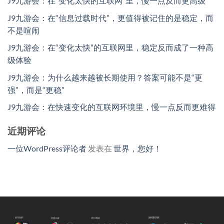
J9九游会：在“变化太快的互联网”里，慢一点反而更高级
J9九游会：在“信息过载时代”，更值得被记住的是稳定，而
不是喧闹
J9九游会：在“变化太快”的互联网里，稳定反而成了一种高
级体验
J9九游会：为什么越来越被长期使用？答案可能不是“更
强”，而是“更稳”
J9九游会：在快速变化的互联网环境里，慢一点反而更难得
近期评论
一位WordPress评论者
发表在
世界，您好！