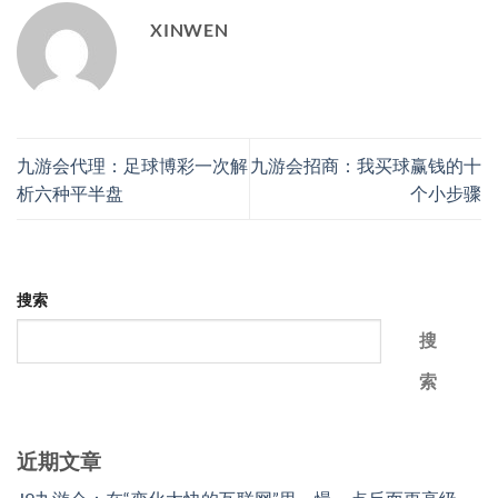
XINWEN
九游会代理：足球博彩一次解
九游会招商：我买球赢钱的十
析六种平半盘
个小步骤
搜索
搜
索
近期文章