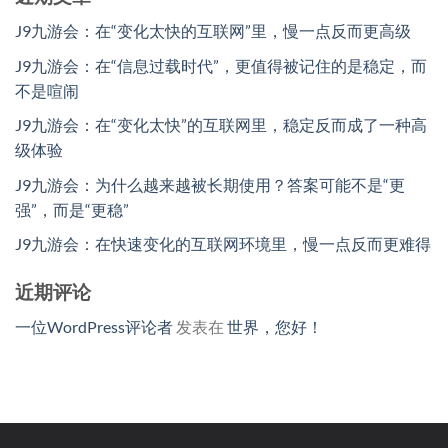
J9九游会：在“变化太快的互联网”里，慢一点反而更高级
J9九游会：在“信息过载时代”，更值得被记住的是稳定，而
不是喧闹
J9九游会：在“变化太快”的互联网里，稳定反而成了一种高
级体验
J9九游会：为什么越来越被长期使用？答案可能不是“更
强”，而是“更稳”
J9九游会：在快速变化的互联网环境里，慢一点反而更难得
近期评论
一位WordPress评论者
发表在
世界，您好！