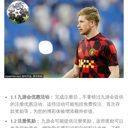
1.1 九游会优惠活动：
完成注册后，不要错过九游会提供
的注册优惠活动。这些活动可能包括免费投注、首次存
款奖励等，为您的博彩体验增添额外价值。
1.2 注册奖励：
九游会可能提供注册奖励，这些奖励可以
作为初始资金，增加您在博彩过程中的投注余地。了解